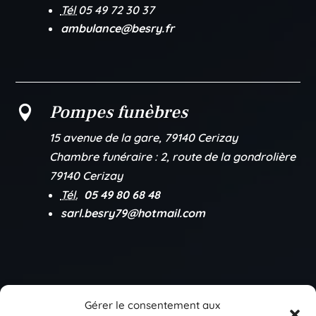
Tél
05 49 72 30 37
ambulance@besry.fr
Pompes funèbres

15 avenue de la gare, 79140 Cerizay
Chambre funéraire :
2, route de la gondrolière
79140 Cerizay
Tél.
05 49 80 68 48
sarl.besry79@hotmail.com
Gérer le consentement aux