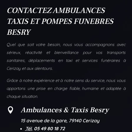
CONTACTEZ AMBULANCES
TAXIS ET POMPES FUNEBRES
BESRY
Quel que soit votre besoin, nous vous accompagnons avec
sérieux, réactivité et bienveillance pour vos transports
sanitaires, déplacements en taxi et services funéraires à
Cerizay et aux alentours.
Grâce à notre expérience et à notre sens du service, nous vous
apportons une prise en charge fiable, humaine et adaptée à
chaque situation.
Ambulances & Taxis Besry

15 avenue de la gare, 79140 Cerizay
Tél.
05 49 80 18 72