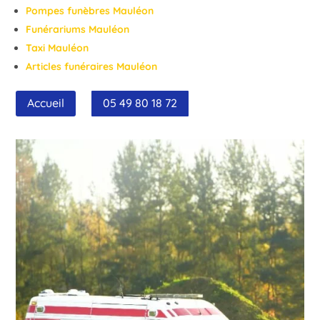
Pompes funèbres Mauléon
Funérariums Mauléon
Taxi Mauléon
Articles funéraires Mauléon
Accueil
05 49 80 18 72