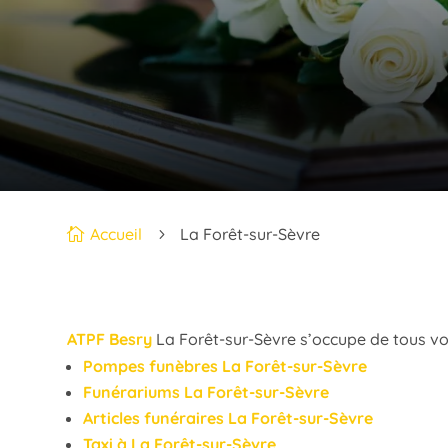
Accueil
La Forêt-sur-Sèvre

5
ATPF Besry
La Forêt-sur-Sèvre s’occupe de tous vo
Pompes funèbres La Forêt-sur-Sèvre
Funérariums La Forêt-sur-Sèvre
Articles funéraires La Forêt-sur-Sèvre
Taxi à La Forêt-sur-Sèvre