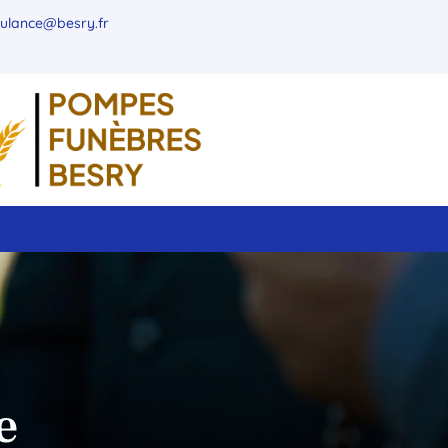
ulance@besry.fr
e