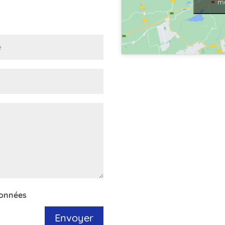
ma
données
Envoyer