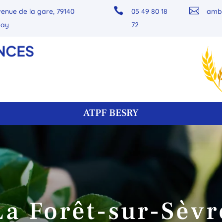


venue de la gare, 79140
05 49 80 18
amb
zay
72
ATPF BESRY
La Forêt-sur-Sèvr