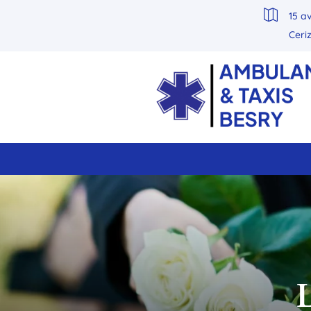

15 a
Ceri